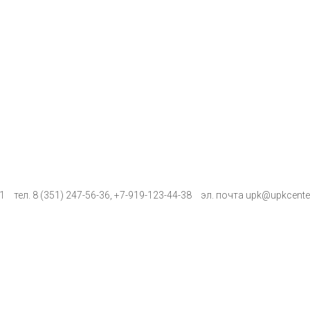
К1
тел.
8 (351) 247-56-36
,
+7-919-123-44-38
эл. почта
upk@upkcenter