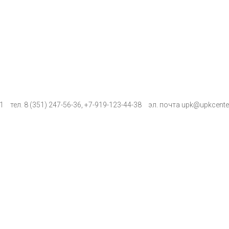
К1
тел.
8 (351) 247-56-36
,
+7-919-123-44-38
эл. почта
upk@upkcenter